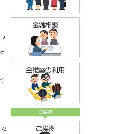
、２
為
い）
ご案内
くだ