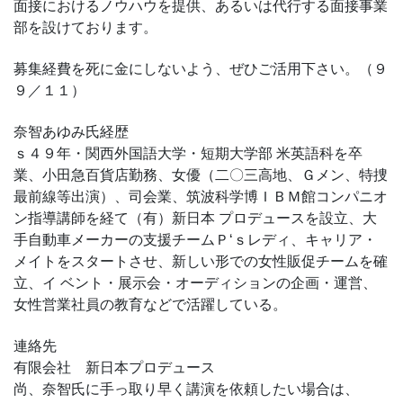
面接におけるノウハウを提供、あるいは代行する面接事業
部を設けております。
募集経費を死に金にしないよう、ぜひご活用下さい。（９
９／１１）
奈智あゆみ氏経歴
ｓ４９年・関西外国語大学・短期大学部 米英語科を卒
業、小田急百貨店勤務、女優（二〇三高地、Ｇメン、特捜
最前線等出演）、司会業、筑波科学博ＩＢＭ館コンパニオ
ン指導講師を経て（有）新日本 プロデュースを設立、大
手自動車メーカーの支援チームＰ‘ｓレディ、キャリア・
メイトをスタートさせ、新しい形での女性販促チームを確
立、イ ベント・展示会・オーディションの企画・運営、
女性営業社員の教育などで活躍している。
連絡先
有限会社 新日本プロデュース
尚、奈智氏に手っ取り早く講演を依頼したい場合は、