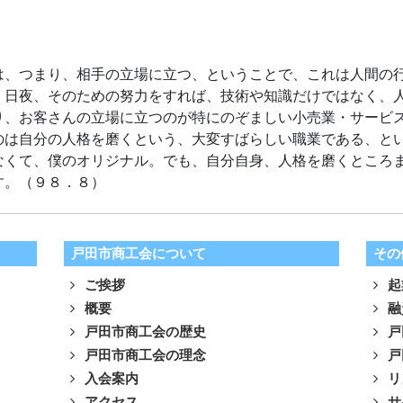
は、つまり、相手の立場に立つ、ということで、これは人間の
。日夜、そのための努力をすれば、技術や知識だけではなく、
り、お客さんの立場に立つのが特にのぞましい小売業・サービ
のは自分の人格を磨くという、大変すばらしい職業である、と
なくて、僕のオリジナル。でも、自分自身、人格を磨くところ
す。（９８．８）
戸田市商工会について
その
ご挨拶
起
概要
融
戸田市商工会の歴史
戸
戸田市商工会の理念
戸
入会案内
リ
アクセス
サ