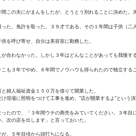
年間この夫にがまんをしたが、とうとう別れることに決めた。
通った。免許を取った。３９才である。その１年間は子供（二
子供を呼び寄せ、自分は美容室に勤務した。
えが合わなかった。しかし３年はどんなことがあっても我慢す
。
そこも３年でやめ、６年間でノウハウも得られたので独立する
万と婦人福祉資金１５０万を借りて開業した。
け現場に照明をつけて工事を進め、”店が開業するよ”という演
なったので、「３年間ウチの商売をみていてください。３年目
い。次の店を出します」と言っておいた。
だが、５年目頃から頭打ちになる。