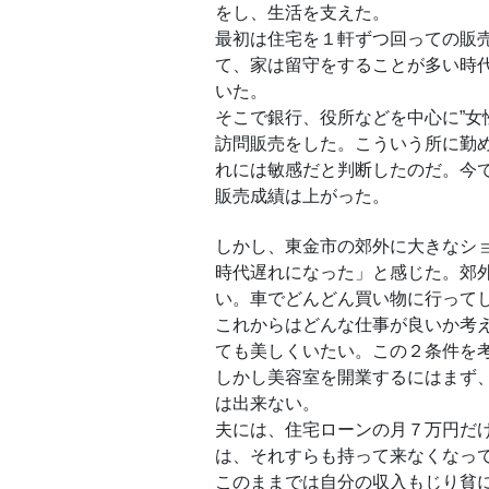
をし、生活を支えた。
最初は住宅を１軒ずつ回っての販
て、家は留守をすることが多い時
いた。
そこで銀行、役所などを中心に”女
訪問販売をした。こういう所に勤
れには敏感だと判断したのだ。今
販売成績は上がった。
しかし、東金市の郊外に大きなシ
時代遅れになった」と感じた。郊
い。車でどんどん買い物に行って
これからはどんな仕事が良いか考
ても美しくいたい。この２条件を
しかし美容室を開業するにはまず
は出来ない。
夫には、住宅ローンの月７万円だ
は、それすらも持って来なくなっ
このままでは自分の収入もじり貧