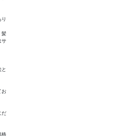
あり
。髪
はサ
絵と
てお
にだ
価格