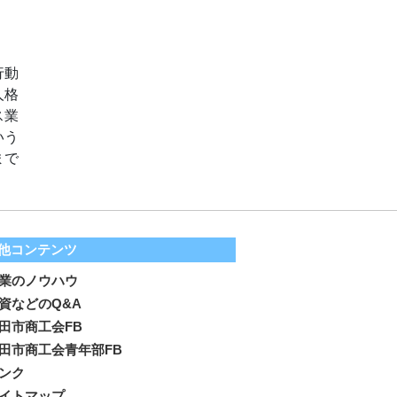
行動
人格
ス業
いう
まで
他コンテンツ
業のノウハウ
資などのQ&A
田市商工会FB
田市商工会青年部FB
ンク
イトマップ