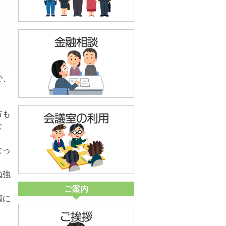
で、
方も
な
なっ
勉強
ご案内
頃に