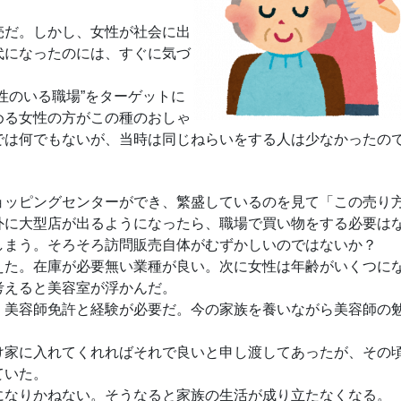
売だ。しかし、女性が社会に出
代になったのには、すぐに気づ
性のいる職場”をターゲットに
める女性の方がこの種のおしゃ
では何でもないが、当時は同じねらいをする人は少なかったの
ョッピングセンターができ、繁盛しているのを見て「この売り
外に大型店が出るようになったら、職場で買い物をする必要は
しまう。そろそろ訪問販売自体がむずかしいのではないか？
えた。在庫が必要無い業種が良い。次に女性は年齢がいくつに
考えると美容室が浮かんだ。
、美容師免許と経験が必要だ。今の家族を養いながら美容師の
け家に入れてくれればそれで良いと申し渡してあったが、その
ていた。
になりかねない。そうなると家族の生活が成り立たなくなる。