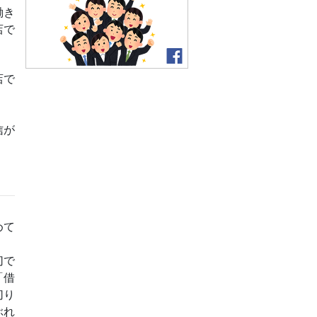
働き
店で
店で
信が
めて
切で
「借
切り
ぶれ