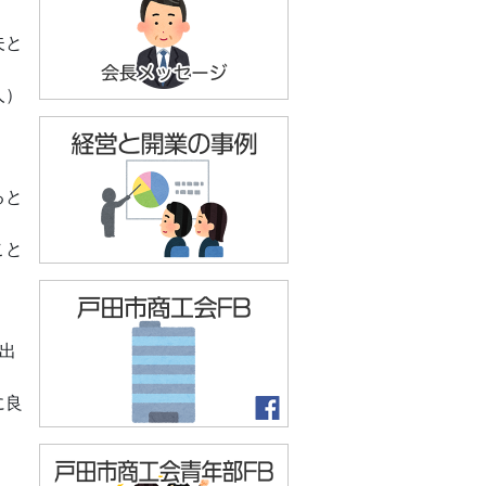
夫と
人）
ると
こと
出
に良