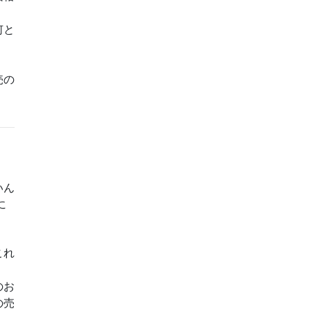
何と
売の
いん
に
これ
のお
の売